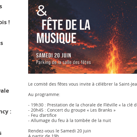
s
is !
és
Le comité des fêtes vous invite à célébrer la Saint-Je
vale
Au programme:
- 19h30 : Prestation de la chorale de Fléville « la clé 
- 20h45 : Concert du groupe « Les Branks »
cy :
- Feu d’artifice
- Allumage du feu à la tombée de la nuit
Rendez-vous le Samedi 20 juin
s
A partir de 19h