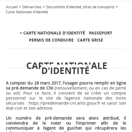
>
>
>
Accueil
Démarches
Documents d'identité, titres de transports
Carte Nationale d'Identité
> CARTE NATIONALE D'IDENTITÉ
PASSEPORT
PERMIS DE CONDUIRE
CARTE GRISE
CARTE NATIONALE
D'IDENTITÉ
A compter du 28 mars 2017, l’usager pourra remplir en ligne
sa pré-demande de CNI
(renouvellement, ou en cas de perte
ou vol). Pour ce faire, il convient de se créer un compte
personnel sur le site de l’agence nationale des titres
sécurisés :
https://predemande-cni.ants.gouv.fr
et saisir son
état civil et son adresse.
Un numéro de pré-demande sera alors attribué, il
conviendra de le noter ou l’imprimer afin de le
communiquer à l’agent de guichet qui récupérera les